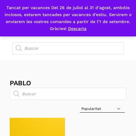
Tancat per vacances Del 26 de juliol al 31 d’agost, ambdós
Fes-te'n sòcia
inclosos, estarem tancades per vacances d’estiu. Servirem o
enviarem les vostres comandes a partir de l’1 de setembre.
Gràcies!
Descarta
PABLO
Sort Products