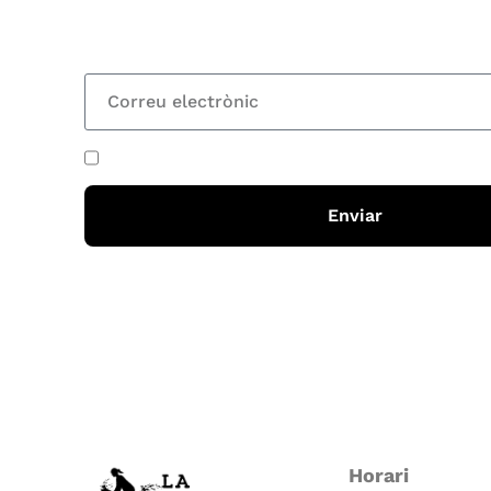
totes les novetats
He acceptat i llegit la
política de privadesa
Enviar
Horari