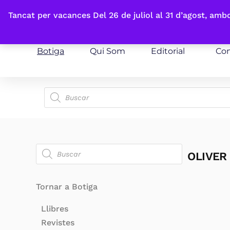
Fes-te'n sòcia
Tancat per vacances Del 26 de juliol al 31 d’agost, am
Botiga
Qui Som
Editorial
Con
OLIVER
Tornar a Botiga
Llibres
Revistes