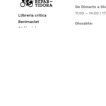
De Dimarts a Di
11:00 – 14:00 i 1
Llibreria crítica
Benimaclet
Dissabte:
(València)
11:00 – 14:00
Dilluns i Diumen
Tancat
Todos los derechos reservados© 2026 La Repa