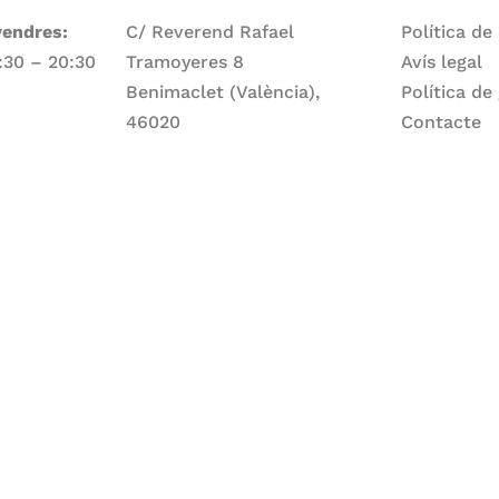
vendres:
C/ Reverend Rafael
Política de
7:30 – 20:30
Tramoyeres 8
Avís legal
Benimaclet (València),
Política de
46020
Contacte
Telèfon
ge:
960 83 56 13
Email
larepartidora@larepartidora.org
caliueditorial@gmail.com
rtidora.