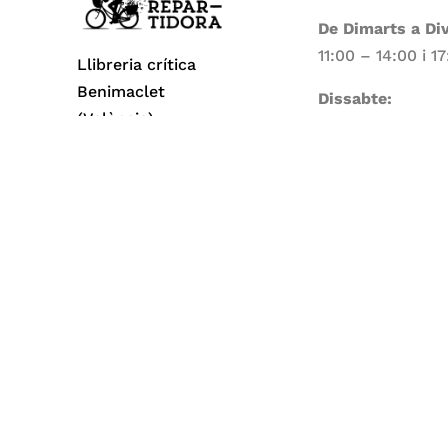
De Dimarts a Di
11:00 – 14:00 i 1
Llibreria crítica
Benimaclet
Dissabte:
(València)
11:00 – 14:00
Dilluns i Diumen
Tancat
Todos los derechos reservados© 2026 La Repa