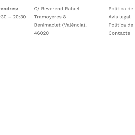
vendres:
C/ Reverend Rafael
Política de
7:30 – 20:30
Tramoyeres 8
Avís legal
Benimaclet (València),
Política de
46020
Contacte
Telèfon
ge:
960 83 56 13
Email
larepartidora@larepartidora.org
caliueditorial@gmail.com
rtidora.