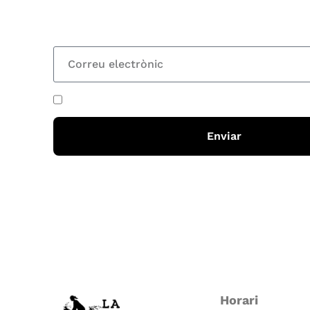
totes les novetats
He acceptat i llegit la
política de privadesa
Enviar
Horari