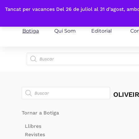
Fes-te'n sòcia
Tancat per vacances Del 26 de juliol al 31 d’agost, am
Botiga
Qui Som
Editorial
Con
OLIVEI
Tornar a Botiga
Llibres
Revistes