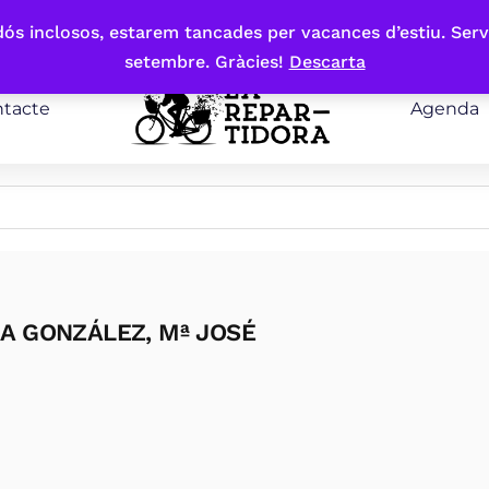
bdós inclosos, estarem tancades per vacances d’estiu. Serv
setembre. Gràcies!
Descarta
tacte
Agenda
RA GONZÁLEZ, Mª JOSÉ