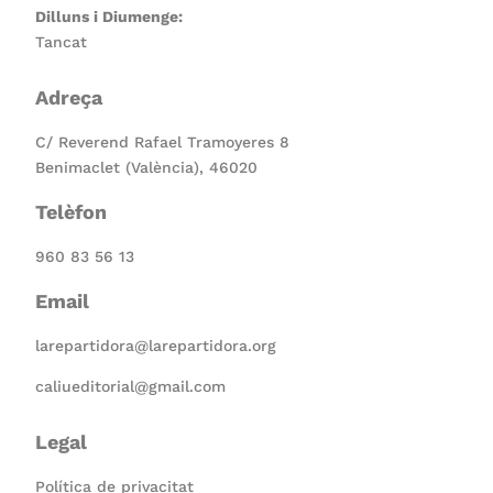
Dilluns i Diumenge:
Tancat
Adreça
C/ Reverend Rafael Tramoyeres 8
Benimaclet (València), 46020
Telèfon
960 83 56 13
Email
larepartidora@larepartidora.org
caliueditorial@gmail.com
Legal
Política de privacitat