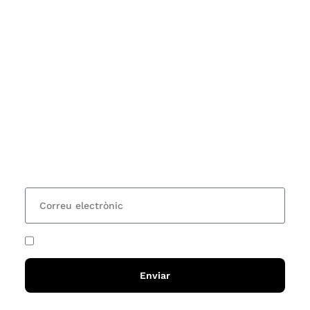
Subscriu-te
Vols estar al corrent dels actes i cursos que
organitzem i rebre les nostres recomanacions de
lectures? Subscriu-te al nostre butlletí i rebràs cada
15 dies una actualització amb totes les novetats
He acceptat i llegit la
política de privadesa
Enviar