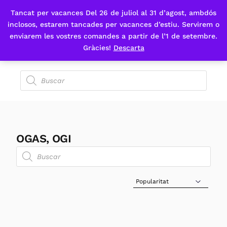
Tancat per vacances Del 26 de juliol al 31 d’agost, ambdós
Fes-te'n sòcia
inclosos, estarem tancades per vacances d’estiu. Servirem o
enviarem les vostres comandes a partir de l’1 de setembre.
Gràcies!
Descarta
OGAS, OGI
Sort Products