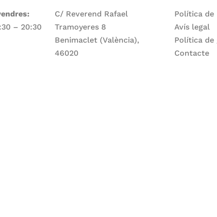
vendres:
C/ Reverend Rafael
Política de
7:30 – 20:30
Tramoyeres 8
Avís legal
Benimaclet (València),
Política de
46020
Contacte
Telèfon
ge:
960 83 56 13
Email
larepartidora@larepartidora.org
caliueditorial@gmail.com
rtidora.