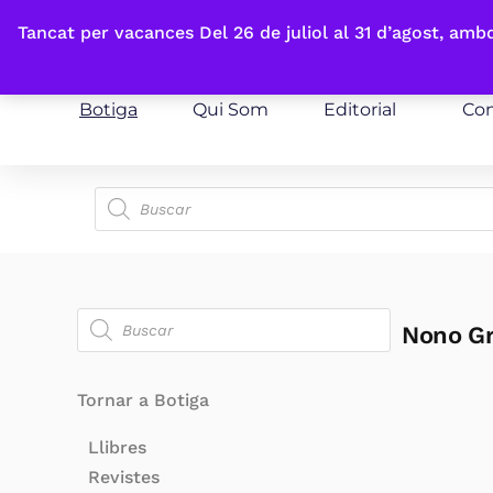
Fes-te'n sòcia
Tancat per vacances Del 26 de juliol al 31 d’agost, am
Botiga
Qui Som
Editorial
Con
Nono G
Tornar a Botiga
Llibres
Revistes