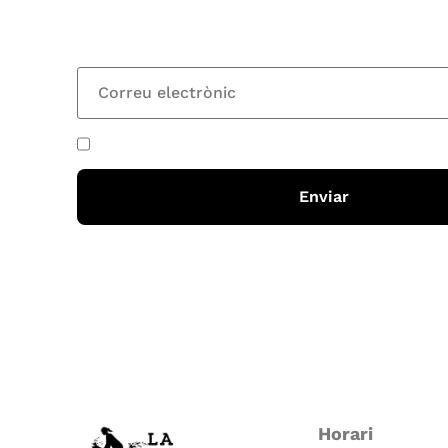
totes les novetats
He acceptat i llegit la
política de privadesa
Enviar
Horari