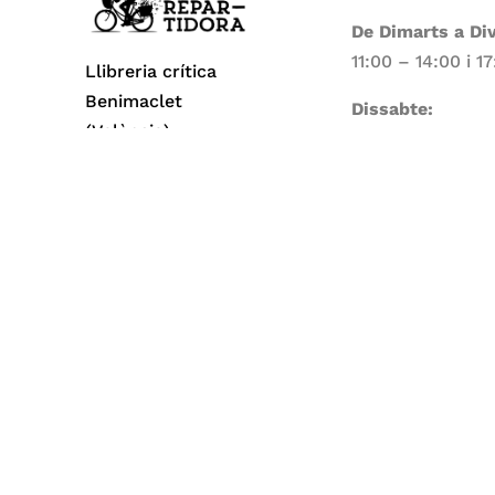
De Dimarts a Di
11:00 – 14:00 i 1
Llibreria crítica
Benimaclet
Dissabte:
(València)
11:00 – 14:00
Dilluns i Diumen
Tancat
Todos los derechos reservados© 2026 La Repa