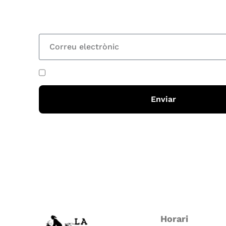
totes les novetats
He acceptat i llegit la
política de privadesa
Enviar
Horari