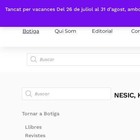
Fes-te'n sòcia
Tancat per vacances Del 26 de juliol al 31 d’agost, am
Botiga
Qui Som
Editorial
Con
NESIC,
Tornar a Botiga
Llibres
Revistes