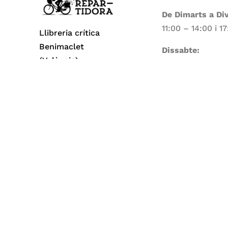
De Dimarts a Di
11:00 – 14:00 i 1
Llibreria crítica
Benimaclet
Dissabte:
(València)
11:00 – 14:00
Dilluns i Diumen
Tancat
Todos los derechos reservados© 2026 La Repa