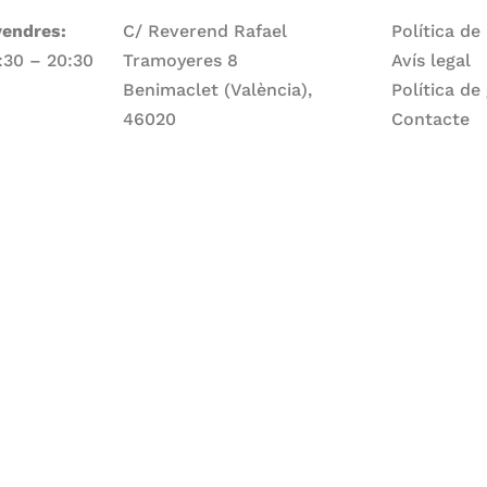
vendres:
C/ Reverend Rafael
Política de
7:30 – 20:30
Tramoyeres 8
Avís legal
Benimaclet (València),
Política de
46020
Contacte
Telèfon
ge:
960 83 56 13
Email
larepartidora@larepartidora.org
caliueditorial@gmail.com
rtidora.