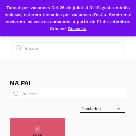
Tancat per vacances Del 26 de juliol al 31 d’agost, ambdós
Fes-te'n sòcia
inclosos, estarem tancades per vacances d’estiu. Servirem o
enviarem les vostres comandes a partir de l’1 de setembre.
Gràcies!
Descarta
NA PAI
Sort Products