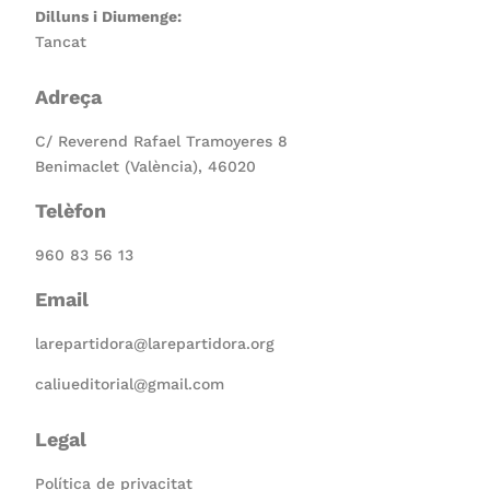
Dilluns i Diumenge:
Tancat
Adreça
C/ Reverend Rafael Tramoyeres 8
Benimaclet (València), 46020
Telèfon
960 83 56 13
Email
larepartidora@larepartidora.org
caliueditorial@gmail.com
Legal
Política de privacitat