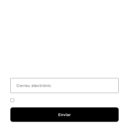
Subscriu-te
Vols estar al corrent dels actes i cursos que
organitzem i rebre les nostres recomanacions de
lectures? Subscriu-te al nostre butlletí i rebràs cada
15 dies una actualització amb totes les novetats
He acceptat i llegit la
política de privadesa
Enviar