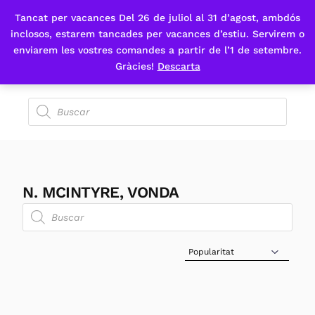
Tancat per vacances Del 26 de juliol al 31 d’agost, ambdós
Fes-te'n sòcia
inclosos, estarem tancades per vacances d’estiu. Servirem o
enviarem les vostres comandes a partir de l’1 de setembre.
Gràcies!
Descarta
N. MCINTYRE, VONDA
Sort Products