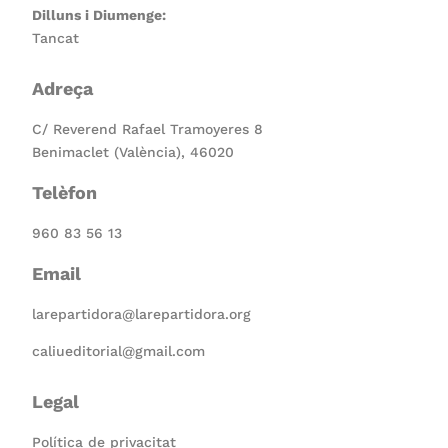
Dilluns i Diumenge:
Tancat
Adreça
C/ Reverend Rafael Tramoyeres 8
Benimaclet (València), 46020
Telèfon
960 83 56 13
Email
larepartidora@larepartidora.org
caliueditorial@gmail.com
Legal
Política de privacitat