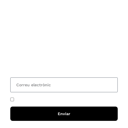
Subscriu-te
Vols estar al corrent dels actes i cursos que
organitzem i rebre les nostres recomanacions de
lectures? Subscriu-te al nostre butlletí i rebràs cada
15 dies una actualització amb totes les novetats
He acceptat i llegit la
política de privadesa
Enviar