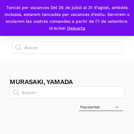
Tancat per vacances Del 26 de juliol al 31 d’agost, ambdós
Fes-te'n sòcia
inclosos, estarem tancades per vacances d’estiu. Servirem o
enviarem les vostres comandes a partir de l’1 de setembre.
Gràcies!
Descarta
MURASAKI, YAMADA
Sort Products