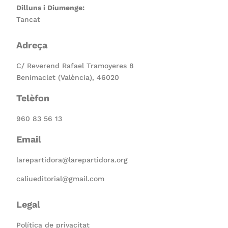
Dilluns i Diumenge:
Tancat
Adreça
C/ Reverend Rafael Tramoyeres 8
Benimaclet (València), 46020
Telèfon
960 83 56 13
Email
larepartidora@larepartidora.org
caliueditorial@gmail.com
Legal
Política de privacitat