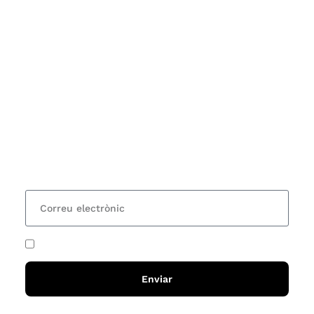
Subscriu-te
Vols estar al corrent dels actes i cursos que
organitzem i rebre les nostres recomanacions de
lectures? Subscriu-te al nostre butlletí i rebràs cada
15 dies una actualització amb totes les novetats
He acceptat i llegit la
política de privadesa
Enviar