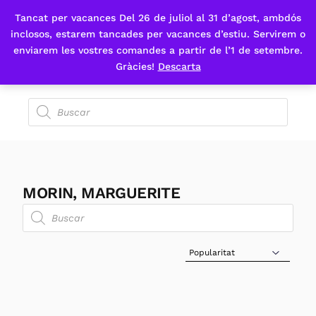
Tancat per vacances Del 26 de juliol al 31 d’agost, ambdós
Fes-te'n sòcia
inclosos, estarem tancades per vacances d’estiu. Servirem o
enviarem les vostres comandes a partir de l’1 de setembre.
Gràcies!
Descarta
MORIN, MARGUERITE
Sort Products