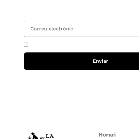
totes les novetats
He acceptat i llegit la
política de privadesa
Enviar
Horari