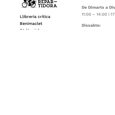
De Dimarts a Di
11:00 – 14:00 i 1
Llibreria crítica
Benimaclet
Dissabte:
(València)
11:00 – 14:00
Dilluns i Diumen
Tancat
Todos los derechos reservados© 2026 La Repa