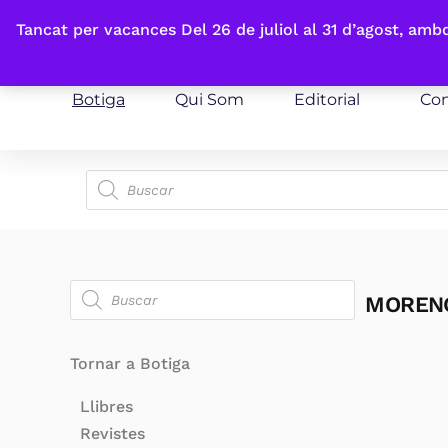
Fes-te'n sòcia
Tancat per vacances Del 26 de juliol al 31 d’agost, am
Botiga
Qui Som
Editorial
Con
MORENO
Tornar a Botiga
Llibres
Revistes