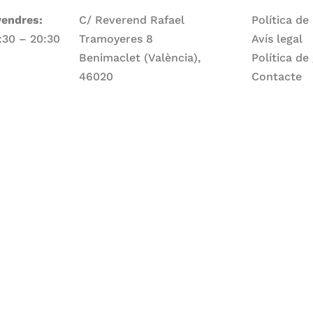
vendres:
C/ Reverend Rafael
Política de
7:30 – 20:30
Tramoyeres 8
Avís legal
Benimaclet (València),
Política de
46020
Contacte
Telèfon
ge:
960 83 56 13
Email
larepartidora@larepartidora.org
caliueditorial@gmail.com
rtidora.