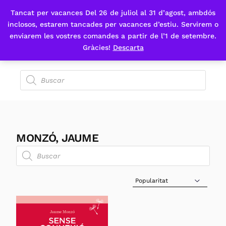
Tancat per vacances Del 26 de juliol al 31 d’agost, ambdós
Fes-te'n sòcia
inclosos, estarem tancades per vacances d’estiu. Servirem o
enviarem les vostres comandes a partir de l’1 de setembre.
Gràcies!
Descarta
MONZÓ, JAUME
Sort Products