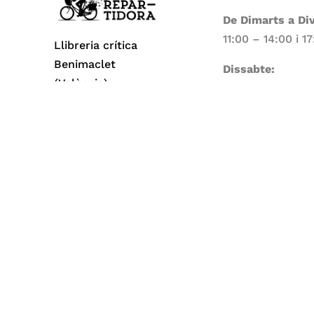
De Dimarts a Di
11:00 – 14:00 i 1
Llibreria crítica
Benimaclet
Dissabte:
(València)
11:00 – 14:00
Dilluns i Diumen
Tancat
Todos los derechos reservados© 2026 La Repa