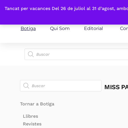
Fes-te'n sòcia
Tancat per vacances Del 26 de juliol al 31 d’agost, am
Botiga
Qui Som
Editorial
Con
MISS P
Tornar a Botiga
Llibres
Revistes