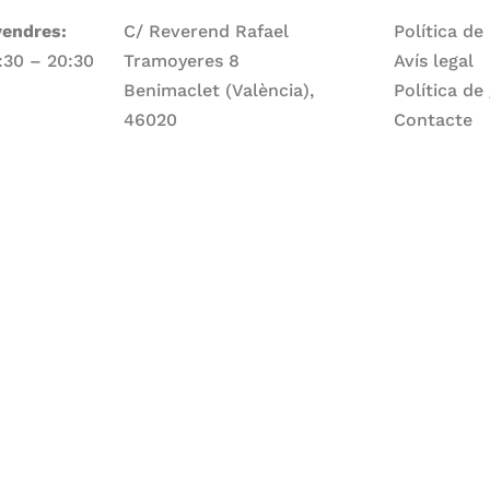
vendres:
C/ Reverend Rafael
Política de
7:30 – 20:30
Tramoyeres 8
Avís legal
Benimaclet (València),
Política de
46020
Contacte
Telèfon
ge:
960 83 56 13
Email
larepartidora@larepartidora.org
caliueditorial@gmail.com
rtidora.