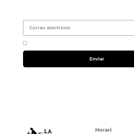
totes les novetats
He acceptat i llegit la
política de privadesa
Enviar
Horari