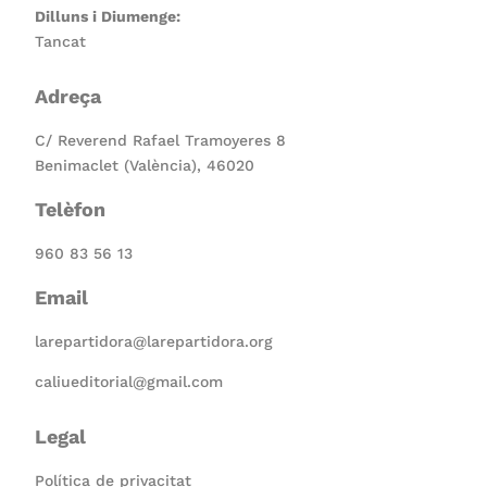
Dilluns i Diumenge:
Tancat
Adreça
C/ Reverend Rafael Tramoyeres 8
Benimaclet (València), 46020
Telèfon
960 83 56 13
Email
larepartidora@larepartidora.org
caliueditorial@gmail.com
Legal
Política de privacitat