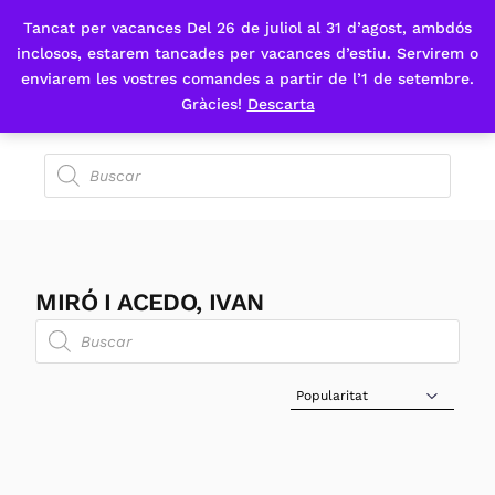
Tancat per vacances Del 26 de juliol al 31 d’agost, ambdós
Fes-te'n sòcia
inclosos, estarem tancades per vacances d’estiu. Servirem o
enviarem les vostres comandes a partir de l’1 de setembre.
Gràcies!
Descarta
MIRÓ I ACEDO, IVAN
Sort Products