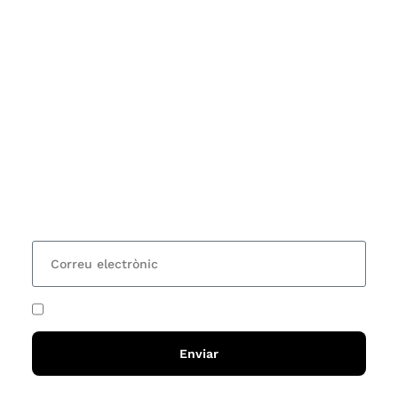
Subscriu-te
Vols estar al corrent dels actes i cursos que
organitzem i rebre les nostres recomanacions de
lectures? Subscriu-te al nostre butlletí i rebràs cada
15 dies una actualització amb totes les novetats
He acceptat i llegit la
política de privadesa
Enviar