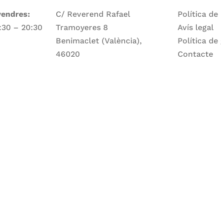
vendres:
C/ Reverend Rafael
Política de
7:30 – 20:30
Tramoyeres 8
Avís legal
Benimaclet (València),
Política de
46020
Contacte
Telèfon
ge:
960 83 56 13
Email
larepartidora@larepartidora.org
caliueditorial@gmail.com
rtidora.