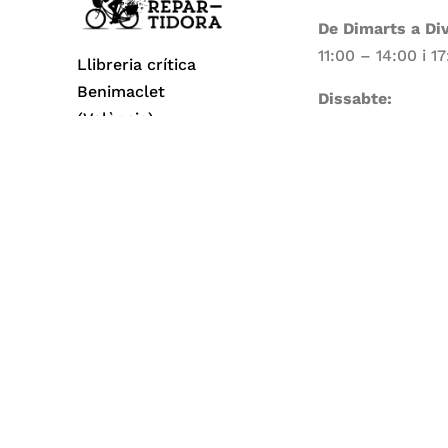
De Dimarts a Di
11:00 – 14:00 i 1
Llibreria crítica
Benimaclet
Dissabte:
(València)
11:00 – 14:00
Dilluns i Diumen
Tancat
Todos los derechos reservados© 2026 La Repa