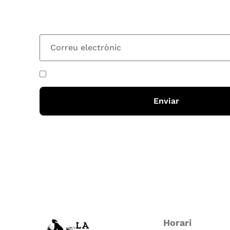
totes les novetats
He acceptat i llegit la
política de privadesa
Enviar
Horari