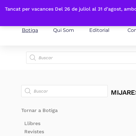
Fes-te'n sòcia
Tancat per vacances Del 26 de juliol al 31 d’agost, am
Botiga
Qui Som
Editorial
Con
MIJARE
Tornar a Botiga
Llibres
Revistes