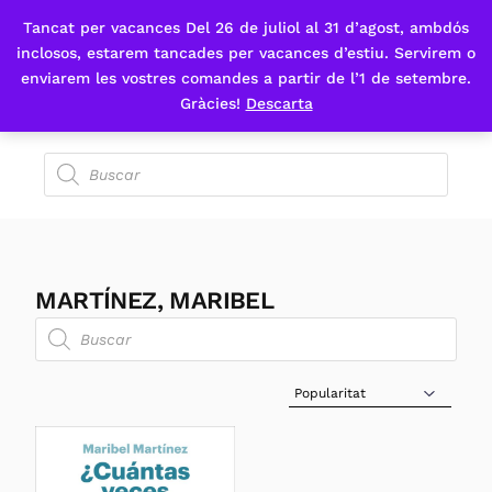
Tancat per vacances Del 26 de juliol al 31 d’agost, ambdós
Fes-te'n sòcia
inclosos, estarem tancades per vacances d’estiu. Servirem o
enviarem les vostres comandes a partir de l’1 de setembre.
Gràcies!
Descarta
MARTÍNEZ, MARIBEL
Sort Products