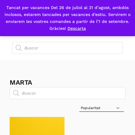
Tancat per vacances Del 26 de juliol al 31 d’agost, ambdós
Fes-te'n sòcia
inclosos, estarem tancades per vacances d’estiu. Servirem o
enviarem les vostres comandes a partir de l’1 de setembre.
Gràcies!
Descarta
MARTA
Sort Products