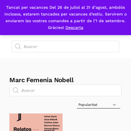
Tancat per vacances Del 26 de juliol al 31 d’agost, ambdós
Fes-te'n sòcia
inclosos, estarem tancades per vacances d’estiu. Servirem o
enviarem les vostres comandes a partir de l’1 de setembre.
Gràcies!
Descarta
Marc Femenia Nobell
Sort Products