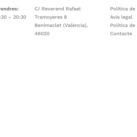
vendres:
C/ Reverend Rafael
Política de
7:30 – 20:30
Tramoyeres 8
Avís legal
Benimaclet (València),
Política de
46020
Contacte
Telèfon
ge:
960 83 56 13
Email
larepartidora@larepartidora.org
caliueditorial@gmail.com
rtidora.