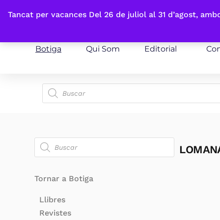
Fes-te'n sòcia
Tancat per vacances Del 26 de juliol al 31 d’agost, am
Botiga
Qui Som
Editorial
Con
LOMANA,
Tornar a Botiga
Llibres
Revistes