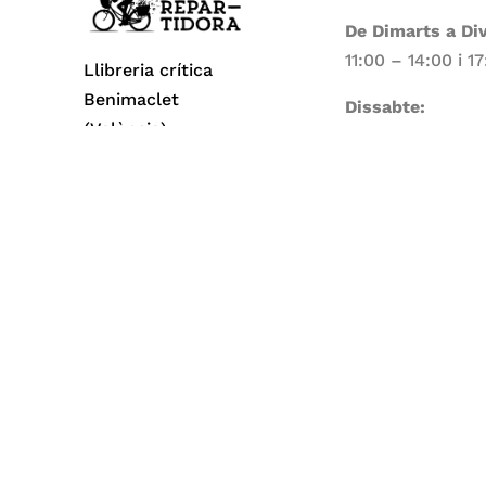
De Dimarts a Di
11:00 – 14:00 i 1
Llibreria crítica
Benimaclet
Dissabte:
(València)
11:00 – 14:00
Dilluns i Diumen
Tancat
Todos los derechos reservados© 2026 La Repa