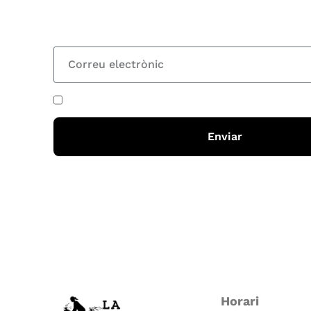
totes les novetats
He acceptat i llegit la
política de privadesa
Enviar
Horari