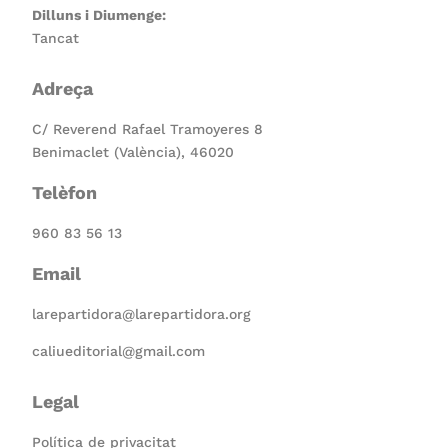
Dilluns i Diumenge:
Tancat
Adreça
C/ Reverend Rafael Tramoyeres 8
Benimaclet (València), 46020
Telèfon
960 83 56 13
Email
larepartidora@larepartidora.org
caliueditorial@gmail.com
Legal
Política de privacitat