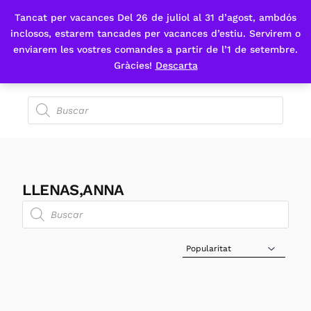
Tancat per vacances Del 26 de juliol al 31 d’agost, ambdós
Fes-te'n sòcia
inclosos, estarem tancades per vacances d’estiu. Servirem o
enviarem les vostres comandes a partir de l’1 de setembre.
Gràcies!
Descarta
LLENAS,ANNA
Sort Products