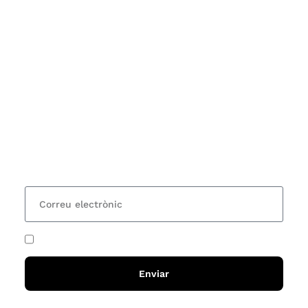
Subscriu-te
Vols estar al corrent dels actes i cursos que
organitzem i rebre les nostres recomanacions de
lectures? Subscriu-te al nostre butlletí i rebràs cada
15 dies una actualització amb totes les novetats
He acceptat i llegit la
política de privadesa
Enviar