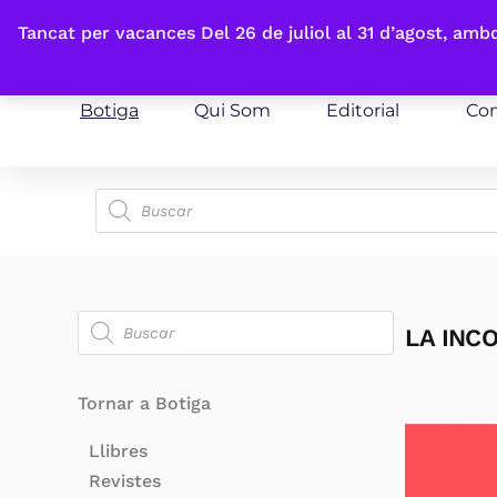
Fes-te'n sòcia
Tancat per vacances Del 26 de juliol al 31 d’agost, am
Botiga
Qui Som
Editorial
Con
LA INC
Tornar a Botiga
Llibres
Revistes