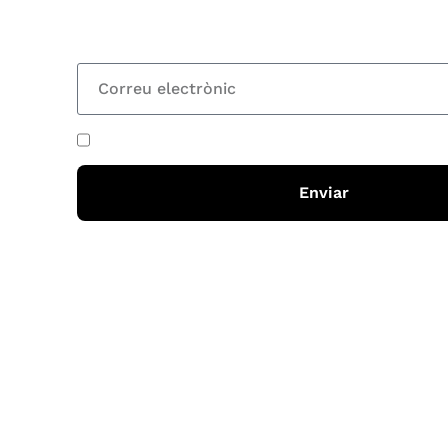
totes les novetats
He acceptat i llegit la
política de privadesa
Enviar
Horari