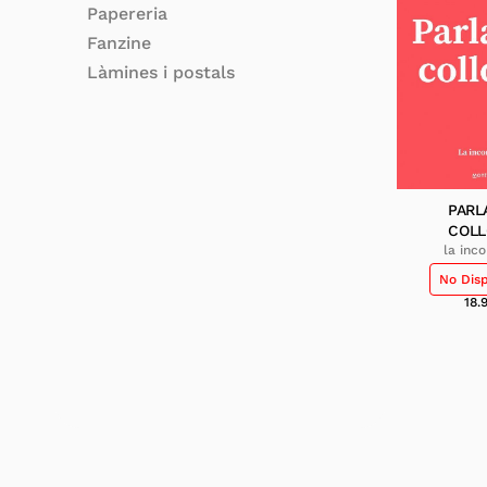
Papereria
Fanzine
Làmines i postals
PARL
COLL
la inc
No Dis
18.