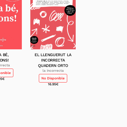
A BÉ,
EL LLENGUERUT LA
ONS!
INCORRECTA
orrecta
QUADERN ORTO
la incorrecta
ponible
No Disponible
95
€
16.95
€