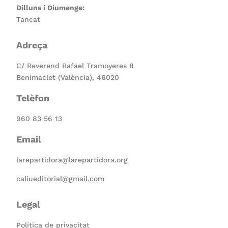
Dilluns i Diumenge:
Tancat
Adreça
C/ Reverend Rafael Tramoyeres 8
Benimaclet (València), 46020
Telèfon
960 83 56 13
Email
larepartidora@larepartidora.org
caliueditorial@gmail.com
Legal
Política de privacitat