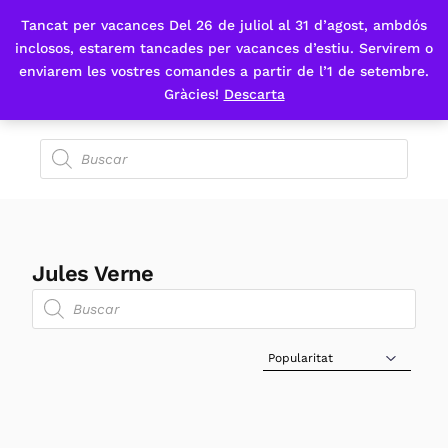
Tancat per vacances Del 26 de juliol al 31 d’agost, ambdós
Fes-te'n sòcia
inclosos, estarem tancades per vacances d’estiu. Servirem o
enviarem les vostres comandes a partir de l’1 de setembre.
Gràcies!
Descarta
Jules Verne
Sort Products