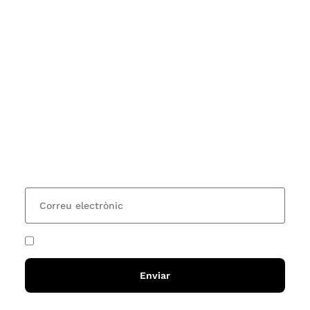
Subscriu-te
Vols estar al corrent dels actes i cursos que
organitzem i rebre les nostres recomanacions de
lectures? Subscriu-te al nostre butlletí i rebràs cada
15 dies una actualització amb totes les novetats
He acceptat i llegit la
política de privadesa
Enviar