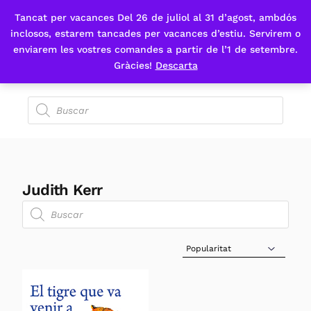
Tancat per vacances Del 26 de juliol al 31 d’agost, ambdós
Fes-te'n sòcia
inclosos, estarem tancades per vacances d’estiu. Servirem o
enviarem les vostres comandes a partir de l’1 de setembre.
Gràcies!
Descarta
Judith Kerr
Sort Products