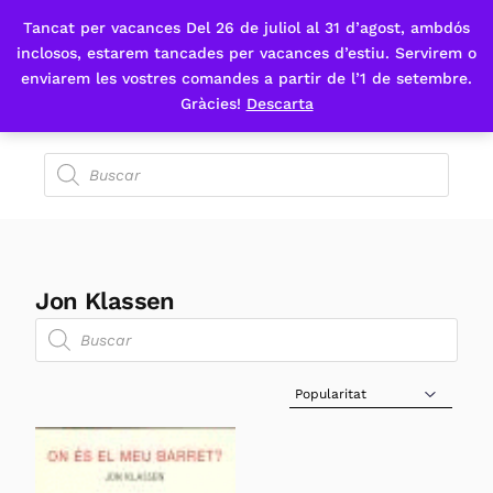
Tancat per vacances Del 26 de juliol al 31 d’agost, ambdós
Fes-te'n sòcia
inclosos, estarem tancades per vacances d’estiu. Servirem o
enviarem les vostres comandes a partir de l’1 de setembre.
Gràcies!
Descarta
Jon Klassen
Sort Products