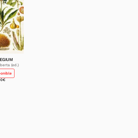
LEGIUM
berta (ed.)
ponible
00
€