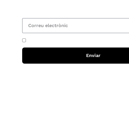
totes les novetats
He acceptat i llegit la
política de privadesa
Enviar
Horari