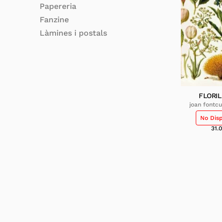
Papereria
Fanzine
Làmines i postals
FLORI
joan fontcu
No Dis
31.