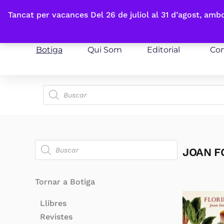
Fes-te'n sòcia
Tancat per vacances Del 26 de juliol al 31 d’agost, am
Botiga
Qui Som
Editorial
Con
JOAN F
Tornar a Botiga
Llibres
Revistes