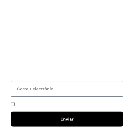
Subscriu-te
Vols estar al corrent dels actes i cursos que
organitzem i rebre les nostres recomanacions de
lectures? Subscriu-te al nostre butlletí i rebràs cada
15 dies una actualització amb totes les novetats
He acceptat i llegit la
política de privadesa
Enviar