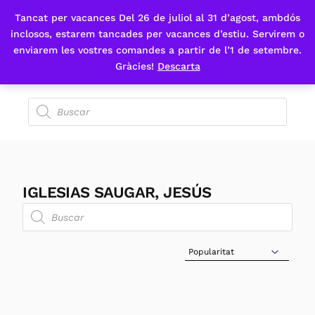
Tancat per vacances Del 26 de juliol al 31 d’agost, ambdós
Fes-te'n sòcia
inclosos, estarem tancades per vacances d’estiu. Servirem o
enviarem les vostres comandes a partir de l’1 de setembre.
Gràcies!
Descarta
IGLESIAS SAUGAR, JESÚS
Sort Products