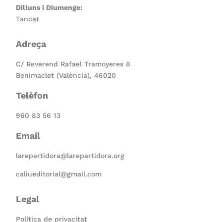
Dilluns i Diumenge:
Tancat
Adreça
C/ Reverend Rafael Tramoyeres 8
Benimaclet (València), 46020
Telèfon
960 83 56 13
Email
larepartidora@larepartidora.org
caliueditorial@gmail.com
Legal
Política de privacitat