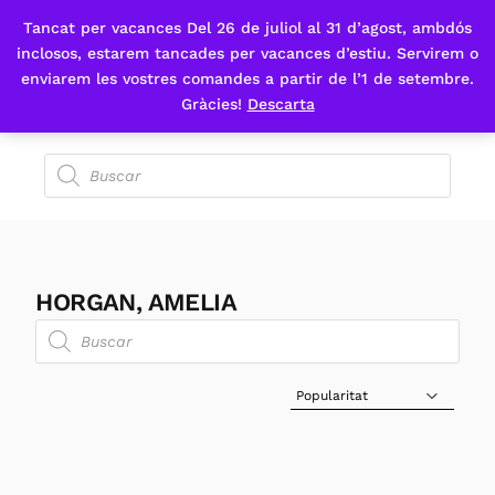
Tancat per vacances Del 26 de juliol al 31 d’agost, ambdós
Fes-te'n sòcia
inclosos, estarem tancades per vacances d’estiu. Servirem o
enviarem les vostres comandes a partir de l’1 de setembre.
Gràcies!
Descarta
HORGAN, AMELIA
Sort Products