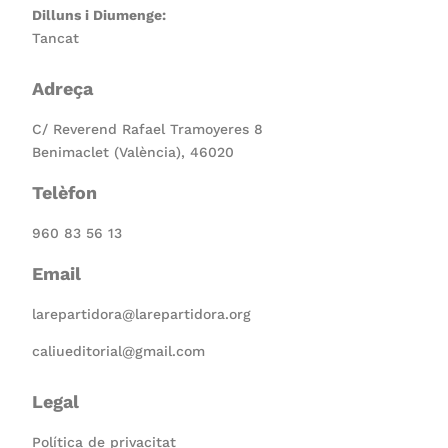
Dilluns i Diumenge:
Tancat
Adreça
C/ Reverend Rafael Tramoyeres 8
Benimaclet (València), 46020
Telèfon
960 83 56 13
Email
larepartidora@larepartidora.org
caliueditorial@gmail.com
Legal
Política de privacitat