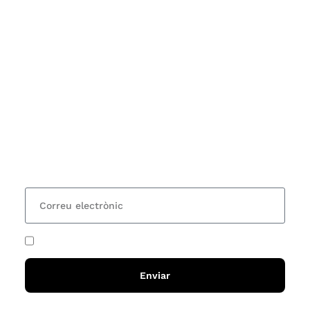
Subscriu-te
Vols estar al corrent dels actes i cursos que
organitzem i rebre les nostres recomanacions de
lectures? Subscriu-te al nostre butlletí i rebràs cada
15 dies una actualització amb totes les novetats
He acceptat i llegit la
política de privadesa
Enviar