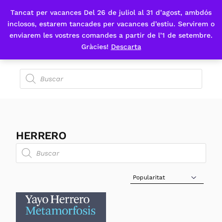
Tancat per vacances Del 26 de juliol al 31 d’agost, ambdós
Fes-te'n sòcia
inclosos, estarem tancades per vacances d’estiu. Servirem o
enviarem les vostres comandes a partir de l’1 de setembre.
Gràcies!
Descarta
HERRERO
Sort Products