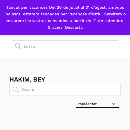
Tancat per vacances Del 26 de juliol al 31 d’agost, ambdós
Fes-te'n sòcia
inclosos, estarem tancades per vacances d’estiu. Servirem o
enviarem les vostres comandes a partir de l’1 de setembre.
Gràcies!
Descarta
HAKIM, BEY
Sort Products