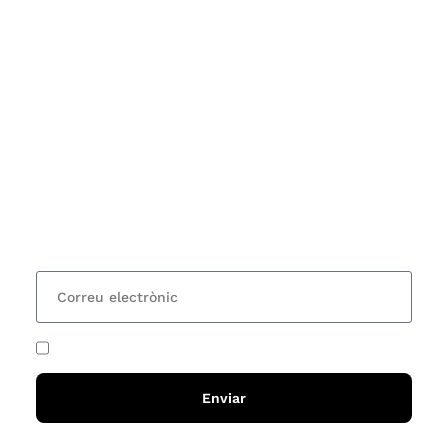
Subscriu-te
Vols estar al corrent dels actes i cursos que
organitzem i rebre les nostres recomanacions de
lectures? Subscriu-te al nostre butlletí i rebràs cada
15 dies una actualització amb totes les novetats
He acceptat i llegit la
política de privadesa
Enviar