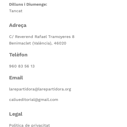
Dilluns i Diumenge:
Tancat
Adreça
C/ Reverend Rafael Tramoyeres 8
Benimaclet (València), 46020
Telèfon
960 83 56 13
Email
larepartidora@larepartidora.org
caliueditorial@gmail.com
Legal
Política de privacitat