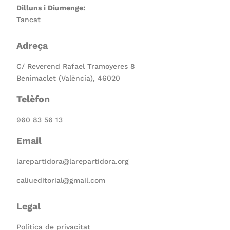
Dilluns i Diumenge:
Tancat
Adreça
C/ Reverend Rafael Tramoyeres 8
Benimaclet (València), 46020
Telèfon
960 83 56 13
Email
larepartidora@larepartidora.org
caliueditorial@gmail.com
Legal
Política de privacitat