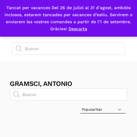
Tancat per vacances Del 26 de juliol al 31 d’agost, ambdós
Fes-te'n sòcia
inclosos, estarem tancades per vacances d’estiu. Servirem o
enviarem les vostres comandes a partir de l’1 de setembre.
Gràcies!
Descarta
GRAMSCI, ANTONIO
Sort Products