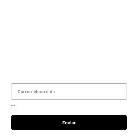
Subscriu-te
Vols estar al corrent dels actes i cursos que
organitzem i rebre les nostres recomanacions de
lectures? Subscriu-te al nostre butlletí i rebràs cada
15 dies una actualització amb totes les novetats
He acceptat i llegit la
política de privadesa
Enviar