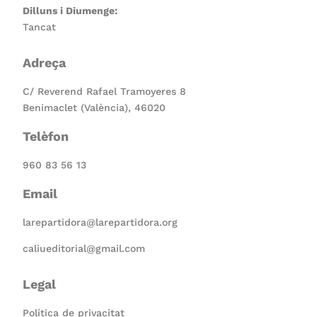
Dilluns i Diumenge:
Tancat
Adreça
C/ Reverend Rafael Tramoyeres 8
Benimaclet (València), 46020
Telèfon
960 83 56 13
Email
larepartidora@larepartidora.org
caliueditorial@gmail.com
Legal
Política de privacitat