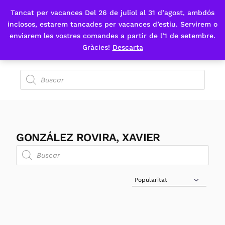
Tancat per vacances Del 26 de juliol al 31 d’agost, ambdós
Fes-te'n sòcia
inclosos, estarem tancades per vacances d’estiu. Servirem o
enviarem les vostres comandes a partir de l’1 de setembre.
Gràcies!
Descarta
GONZÁLEZ ROVIRA, XAVIER
Sort Products