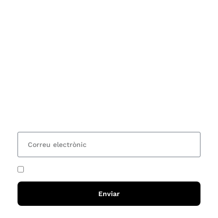
Subscriu-te
Vols estar al corrent dels actes i cursos que
organitzem i rebre les nostres recomanacions de
lectures? Subscriu-te al nostre butlletí i rebràs cada
15 dies una actualització amb totes les novetats
He acceptat i llegit la
política de privadesa
Enviar