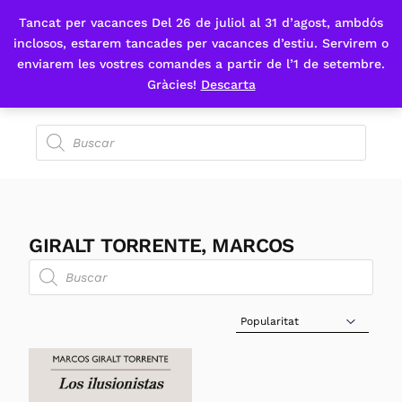
Tancat per vacances Del 26 de juliol al 31 d’agost, ambdós
Fes-te'n sòcia
inclosos, estarem tancades per vacances d’estiu. Servirem o
enviarem les vostres comandes a partir de l’1 de setembre.
Gràcies!
Descarta
GIRALT TORRENTE, MARCOS
Sort Products