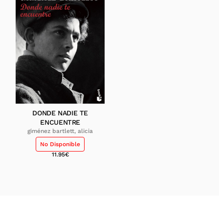
DONDE NADIE TE
ENCUENTRE
giménez bartlett, alicia
No Disponible
11.95
€