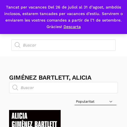
Tancat per vacances Del 26 de juliol al 31 d’agost, ambdós
Fes-te'n sòcia
inclosos, estarem tancades per vacances d’estiu. Servirem o
enviarem les vostres comandes a partir de l’1 de setembre.
Gràcies!
Descarta
GIMÉNEZ BARTLETT, ALICIA
Sort Products