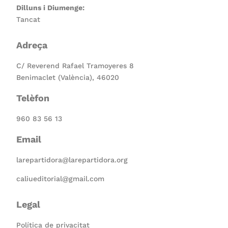
Dilluns i Diumenge:
Tancat
Adreça
C/ Reverend Rafael Tramoyeres 8
Benimaclet (València), 46020
Telèfon
960 83 56 13
Email
larepartidora@larepartidora.org
caliueditorial@gmail.com
Legal
Política de privacitat