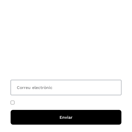
Subscriu-te
Vols estar al corrent dels actes i cursos que
organitzem i rebre les nostres recomanacions de
lectures? Subscriu-te al nostre butlletí i rebràs cada
15 dies una actualització amb totes les novetats
He acceptat i llegit la
política de privadesa
Enviar