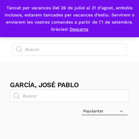
Tancat per vacances Del 26 de juliol al 31 d’agost, ambdós
Fes-te'n sòcia
inclosos, estarem tancades per vacances d’estiu. Servirem o
enviarem les vostres comandes a partir de l’1 de setembre.
Gràcies!
Descarta
GARCÍA, JOSÉ PABLO
Sort Products