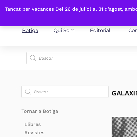
Fes-te'n sòcia
Tancat per vacances Del 26 de juliol al 31 d’agost, am
Botiga
Qui Som
Editorial
Con
GALAXI
Tornar a Botiga
Llibres
Revistes