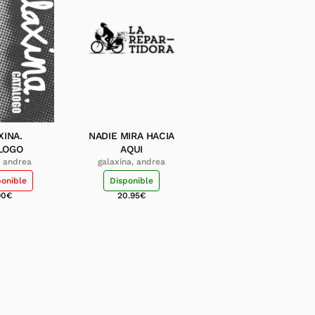
XINA.
NADIE MIRA HACIA
LOGO
AQUI
, andrea
galaxina, andrea
ponible
Disponible
90
€
20.95
€