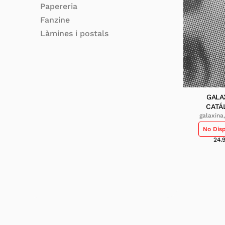
Papereria
Fanzine
Làmines i postals
GALA
CATÁ
galaxina
No Dis
24.