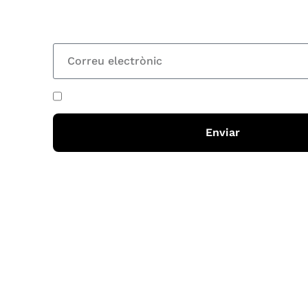
totes les novetats
He acceptat i llegit la
política de privadesa
Enviar
Horari