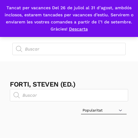
Tancat per vacances Del 26 de juliol al 31 d’agost, ambdós
Fes-te'n sòcia
inclosos, estarem tancades per vacances d’estiu. Servirem o
enviarem les vostres comandes a partir de l’1 de setembre.
Gràcies!
Descarta
FORTI, STEVEN (ED.)
Sort Products