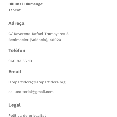
Dilluns i Diumenge:
Tancat
Adreça
C/ Reverend Rafael Tramoyeres 8
Benimaclet (València), 46020
Telèfon
960 83 56 13
Email
larepartidora@larepartidora.org
caliueditorial@gmail.com
Legal
Política de privacitat