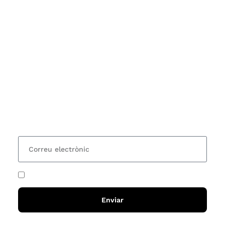
Subscriu-te
Vols estar al corrent dels actes i cursos que
organitzem i rebre les nostres recomanacions de
lectures? Subscriu-te al nostre butlletí i rebràs cada
15 dies una actualització amb totes les novetats
He acceptat i llegit la
política de privadesa
Enviar