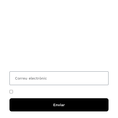
Subscriu-te
Vols estar al corrent dels actes i cursos que
organitzem i rebre les nostres recomanacions de
lectures? Subscriu-te al nostre butlletí i rebràs cada
15 dies una actualització amb totes les novetats
He acceptat i llegit la
política de privadesa
Enviar