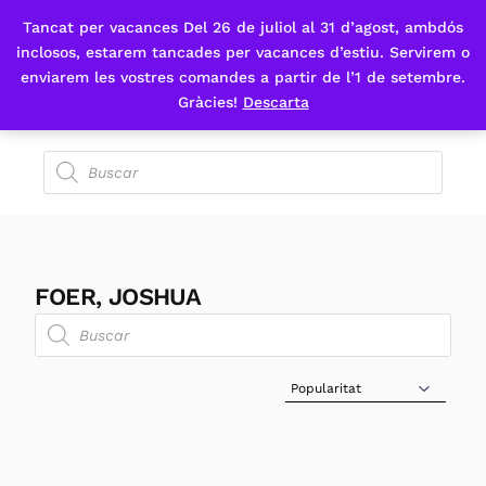
Tancat per vacances Del 26 de juliol al 31 d’agost, ambdós
Fes-te'n sòcia
inclosos, estarem tancades per vacances d’estiu. Servirem o
enviarem les vostres comandes a partir de l’1 de setembre.
Gràcies!
Descarta
FOER, JOSHUA
Sort Products