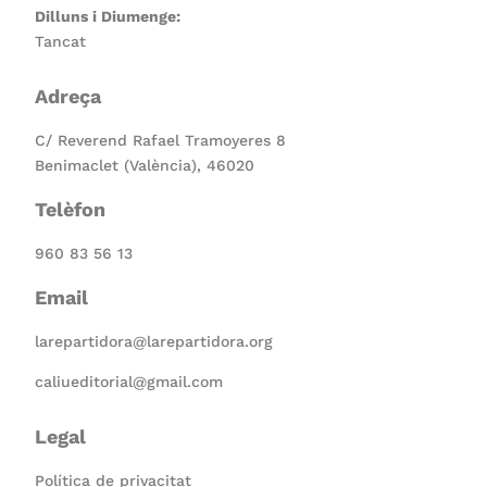
Dilluns i Diumenge:
Tancat
Adreça
C/ Reverend Rafael Tramoyeres 8
Benimaclet (València), 46020
Telèfon
960 83 56 13
Email
larepartidora@larepartidora.org
caliueditorial@gmail.com
Legal
Política de privacitat