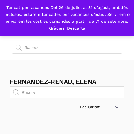
Tancat per vacances Del 26 de juliol al 31 d’agost, ambdós
Fes-te'n sòcia
inclosos, estarem tancades per vacances d’estiu. Servirem o
enviarem les vostres comandes a partir de l’1 de setembre.
Gràcies!
Descarta
FERNANDEZ-RENAU, ELENA
Sort Products