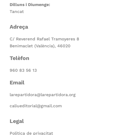
Dilluns i Diumenge:
Tancat
Adreça
C/ Reverend Rafael Tramoyeres 8
Benimaclet (València), 46020
Telèfon
960 83 56 13
Email
larepartidora@larepartidora.org
caliueditorial@gmail.com
Legal
Política de privacitat