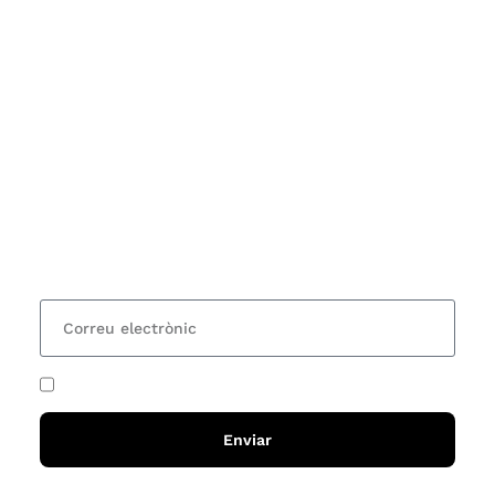
Subscriu-te
Vols estar al corrent dels actes i cursos que
organitzem i rebre les nostres recomanacions de
lectures? Subscriu-te al nostre butlletí i rebràs cada
15 dies una actualització amb totes les novetats
He acceptat i llegit la
política de privadesa
Enviar