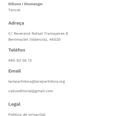
Dilluns i Diumenge:
Tancat
Adreça
C/ Reverend Rafael Tramoyeres 8
Benimaclet (València), 46020
Telèfon
960 83 56 13
Email
larepartidora@larepartidora.org
caliueditorial@gmail.com
Legal
Política de privacitat