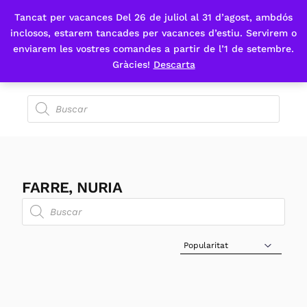
Tancat per vacances Del 26 de juliol al 31 d’agost, ambdós
Fes-te'n sòcia
inclosos, estarem tancades per vacances d’estiu. Servirem o
enviarem les vostres comandes a partir de l’1 de setembre.
Gràcies!
Descarta
FARRE, NURIA
Sort Products