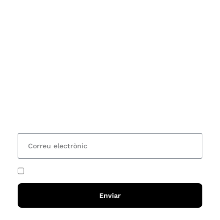
Subscriu-te
Vols estar al corrent dels actes i cursos que
organitzem i rebre les nostres recomanacions de
lectures? Subscriu-te al nostre butlletí i rebràs cada
15 dies una actualització amb totes les novetats
He acceptat i llegit la
política de privadesa
Enviar