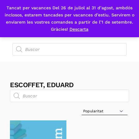
Tancat per vacances Del 26 de juliol al 31 d’agost, ambdós
Fes-te'n sòcia
inclosos, estarem tancades per vacances d’estiu. Servirem o
enviarem les vostres comandes a partir de l’1 de setembre.
Gràcies!
Descarta
ESCOFFET, EDUARD
Sort Products