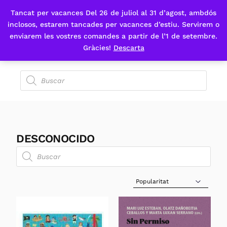
Tancat per vacances Del 26 de juliol al 31 d’agost, ambdós
Fes-te'n sòcia
inclosos, estarem tancades per vacances d’estiu. Servirem o
enviarem les vostres comandes a partir de l’1 de setembre.
Gràcies!
Descarta
DESCONOCIDO
Sort Products