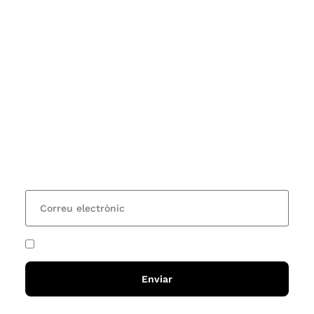
Subscriu-te
Vols estar al corrent dels actes i cursos que
organitzem i rebre les nostres recomanacions de
lectures? Subscriu-te al nostre butlletí i rebràs cada
15 dies una actualització amb totes les novetats
He acceptat i llegit la
política de privadesa
Enviar