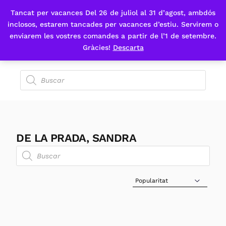
Tancat per vacances Del 26 de juliol al 31 d’agost, ambdós
Fes-te'n sòcia
inclosos, estarem tancades per vacances d’estiu. Servirem o
enviarem les vostres comandes a partir de l’1 de setembre.
Gràcies!
Descarta
DE LA PRADA, SANDRA
Sort Products