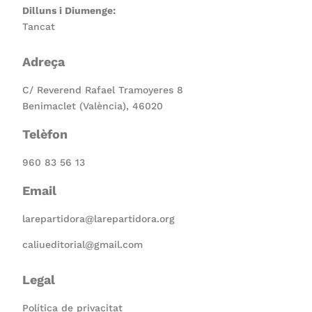
Dilluns i Diumenge:
Tancat
Adreça
C/ Reverend Rafael Tramoyeres 8
Benimaclet (València), 46020
Telèfon
960 83 56 13
Email
larepartidora@larepartidora.org
caliueditorial@gmail.com
Legal
Política de privacitat