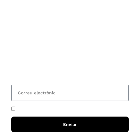
Subscriu-te
Vols estar al corrent dels actes i cursos que
organitzem i rebre les nostres recomanacions de
lectures? Subscriu-te al nostre butlletí i rebràs cada
15 dies una actualització amb totes les novetats
He acceptat i llegit la
política de privadesa
Enviar