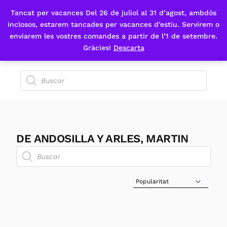
Tancat per vacances Del 26 de juliol al 31 d’agost, ambdós
Fes-te'n sòcia
inclosos, estarem tancades per vacances d’estiu. Servirem o
enviarem les vostres comandes a partir de l’1 de setembre.
Gràcies!
Descarta
DE ANDOSILLA Y ARLES, MARTIN
Sort Products