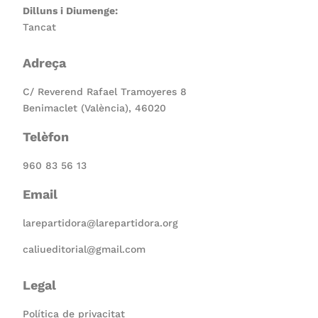
Dilluns i Diumenge:
Tancat
Adreça
C/ Reverend Rafael Tramoyeres 8
Benimaclet (València), 46020
Telèfon
960 83 56 13
Email
larepartidora@larepartidora.org
caliueditorial@gmail.com
Legal
Política de privacitat