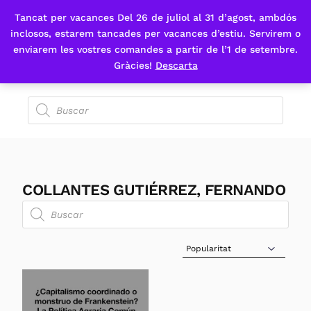
Tancat per vacances Del 26 de juliol al 31 d’agost, ambdós
Fes-te'n sòcia
inclosos, estarem tancades per vacances d’estiu. Servirem o
enviarem les vostres comandes a partir de l’1 de setembre.
Gràcies!
Descarta
COLLANTES GUTIÉRREZ, FERNANDO
Sort Products