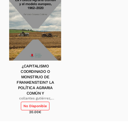
¿CAPITALISMO
COORDINADO O
MONSTRUO DE
FRANKENSTEIN? LA
POLÍTICA AGRARIA
COMÚN Y
collantes gutiérrez,
fernando
No Disponible
20.00
€