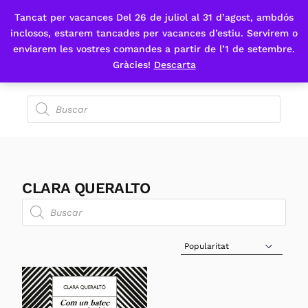
Tancat per vacances Del 26 de juliol al 31 d’agost, ambdós
Fes-te'n sòcia
inclosos, estarem tancades per vacances d’estiu. Servirem o
enviarem les vostres comandes a partir de l’1 de setembre.
Gràcies!
Descarta
CLARA QUERALTO
Sort Products