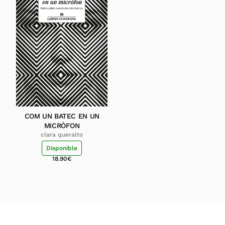
COM UN BATEC EN UN
MICRÒFON
clara queralto
Disponible
18.90
€