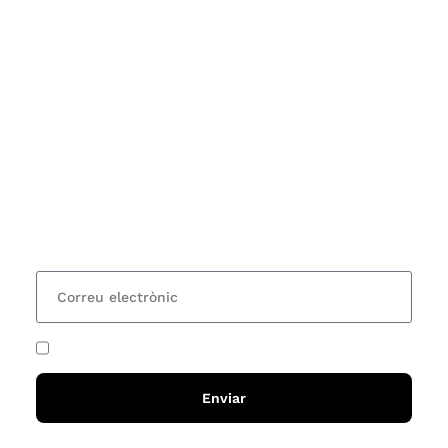
Subscriu-te
Vols estar al corrent dels actes i cursos que
organitzem i rebre les nostres recomanacions de
lectures? Subscriu-te al nostre butlletí i rebràs cada
15 dies una actualització amb totes les novetats
He acceptat i llegit la
política de privadesa
Enviar