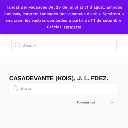
Tancat per vacances Del 26 de juliol al 31 d’agost, ambdós
Fes-te'n sòcia
inclosos, estarem tancades per vacances d’estiu. Servirem o
enviarem les vostres comandes a partir de l’1 de setembre.
Gràcies!
Descarta
CASADEVANTE (KOIS), J. L. FDEZ.
Sort Products