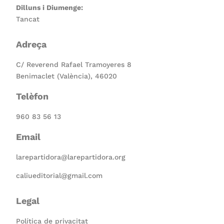
Dilluns i Diumenge:
Tancat
Adreça
C/ Reverend Rafael Tramoyeres 8
Benimaclet (València), 46020
Telèfon
960 83 56 13
Email
larepartidora@larepartidora.org
caliueditorial@gmail.com
Legal
Política de privacitat