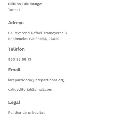
Dilluns i Diumenge:
Tancat
Adreça
C/ Reverend Rafael Tramoyeres 8
Benimaclet (València), 46020
Telèfon
960 83 56 13
Email
larepartidora@larepartidora.org
caliueditorial@gmail.com
Legal
Política de privacitat