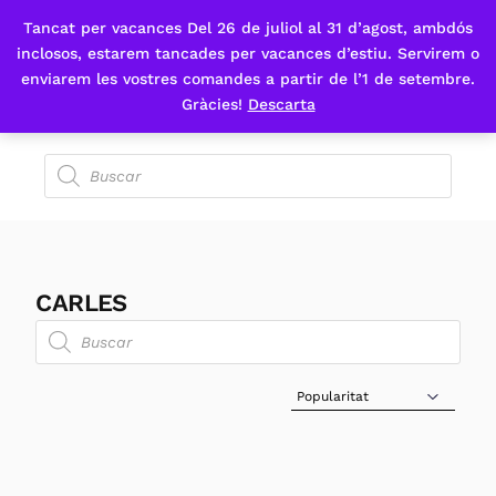
Tancat per vacances Del 26 de juliol al 31 d’agost, ambdós
Fes-te'n sòcia
inclosos, estarem tancades per vacances d’estiu. Servirem o
enviarem les vostres comandes a partir de l’1 de setembre.
Gràcies!
Descarta
CARLES
Sort Products