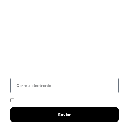
Subscriu-te
Vols estar al corrent dels actes i cursos que
organitzem i rebre les nostres recomanacions de
lectures? Subscriu-te al nostre butlletí i rebràs cada
15 dies una actualització amb totes les novetats
He acceptat i llegit la
política de privadesa
Enviar