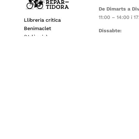
De Dimarts a Di
11:00 – 14:00 i 1
Llibreria crítica
Benimaclet
Dissabte:
(València)
11:00 – 14:00
Dilluns i Diumen
Tancat
Todos los derechos reservados© 2026 La Repa