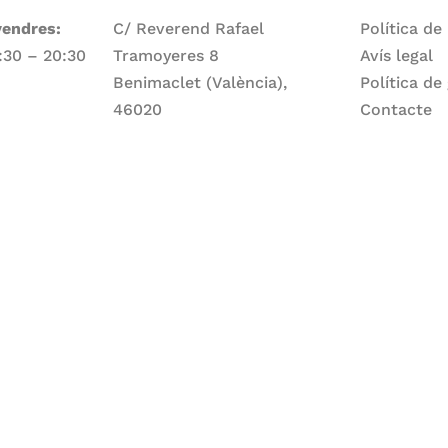
vendres:
C/ Reverend Rafael
Política de
7:30 – 20:30
Tramoyeres 8
Avís legal
Benimaclet (València),
Política de
46020
Contacte
Telèfon
ge:
960 83 56 13
Email
larepartidora@larepartidora.org
caliueditorial@gmail.com
rtidora.