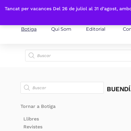
Fes-te'n sòcia
Tancat per vacances Del 26 de juliol al 31 d’agost, am
Botiga
Qui Som
Editorial
Con
BUENDÍ
Tornar a Botiga
Llibres
Revistes