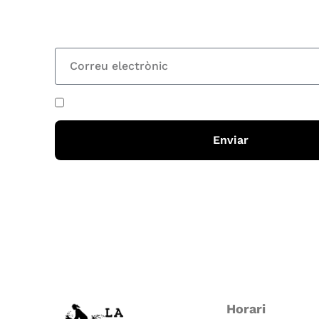
totes les novetats
He acceptat i llegit la
política de privadesa
Enviar
Horari