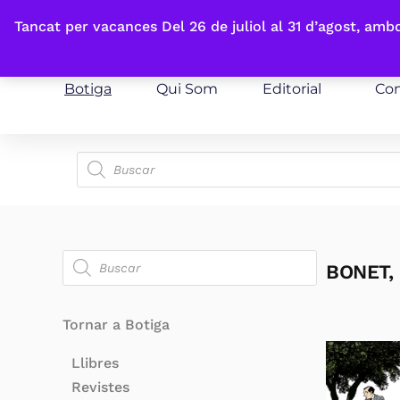
Fes-te'n sòcia
Tancat per vacances Del 26 de juliol al 31 d’agost, am
Botiga
Qui Som
Editorial
Con
BONET,
Tornar a Botiga
Llibres
Revistes