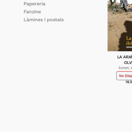
Papereria
Fanzine
Làmines i postals
LA ARA
OLV
bonet, 
No Dis
18.