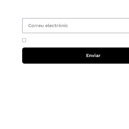
totes les novetats
He acceptat i llegit la
política de privadesa
Enviar
Horari