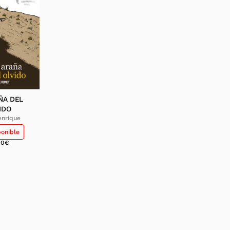
ÑA DEL
IDO
enrique
ponible
00
€