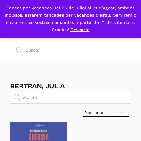
Tancat per vacances Del 26 de juliol al 31 d’agost, ambdós
Fes-te'n sòcia
inclosos, estarem tancades per vacances d’estiu. Servirem o
enviarem les vostres comandes a partir de l’1 de setembre.
Gràcies!
Descarta
BERTRAN, JULIA
Sort Products